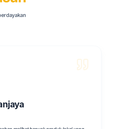
mberdayakan
anjaya