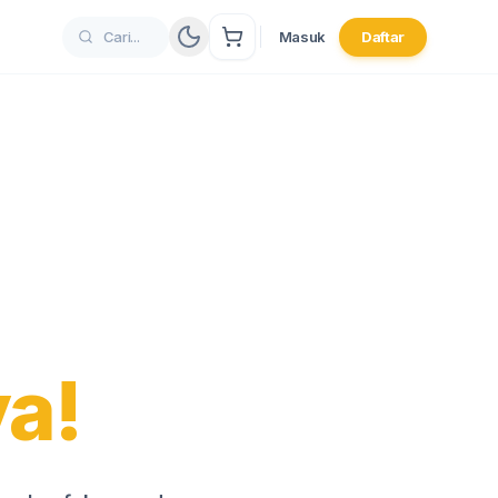
Masuk
Daftar
a!