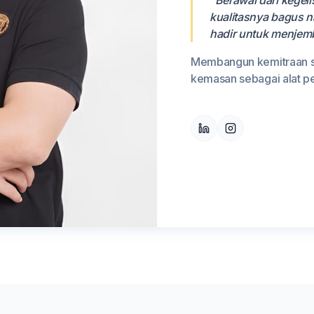
"Berawal dari kegel
kualitasnya bagus 
hadir untuk menjemb
Membangun kemitraan st
kemasan sebagai alat pe